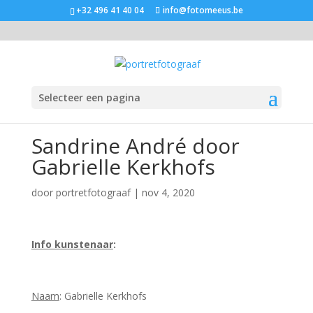
+32 496 41 40 04
info@fotomeeus.be
Selecteer een pagina
Sandrine André door
Gabrielle Kerkhofs
door
portretfotograaf
|
nov 4, 2020
Info kunstenaar
:
Naam
: Gabrielle Kerkhofs